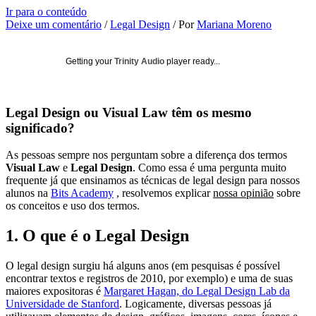
Ir para o conteúdo
Deixe um comentário
/
Legal Design
/ Por
Mariana Moreno
Getting your
Trinity Audio
player ready...
Legal Design ou Visual Law têm os mesmo
significado?
As pessoas sempre nos perguntam sobre a diferença dos termos
Visual Law
e
Legal Design
. Como essa é uma pergunta muito
frequente já que ensinamos as técnicas de legal design para nossos
alunos na
Bits Academy
, resolvemos explicar
nossa opinião
sobre
os conceitos e uso dos termos.
1. O que é o Legal Design
O legal design surgiu há alguns anos (em pesquisas é possível
encontrar textos e registros de 2010, por exemplo) e uma de suas
maiores expositoras é
Margaret Hagan, do Legal Design Lab da
Universidade de Stanford
. Logicamente, diversas pessoas já