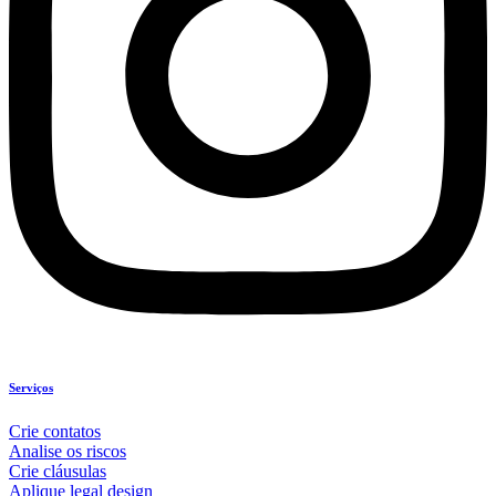
Serviços
Crie contatos
Analise os riscos
Crie cláusulas
Aplique legal design